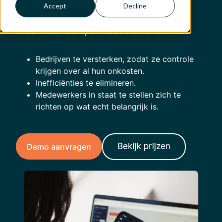
en daarbuiten.
Accept
Decline
Onze missie is simpel. We streven ernaar om:
Bedrijven te versterken, zodat ze controle
krijgen over al hun onkosten.
Inefficiënties te elimineren.
Medewerkers in staat te stellen zich te
richten op wat echt belangrijk is.
Demo aanvragen