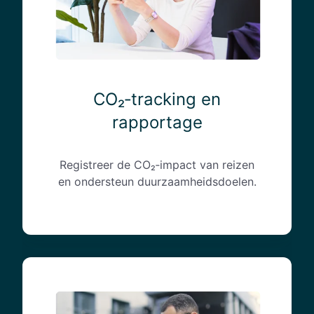
k
i
n
g
e
n
CO₂‑tracking en
r
rapportage
a
p
p
Registreer de CO₂‑impact van reizen
o
en ondersteun duurzaamheidsdoelen.
r
t
a
g
e
H
a
n