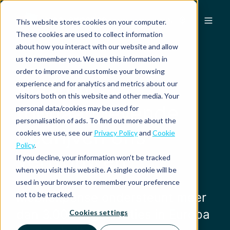
NL
This website stores cookies on your computer.
These cookies are used to collect information
about how you interact with our website and allow
us to remember you. We use this information in
order to improve and customise your browsing
Waarom
experience and for analytics and metrics about our
visitors both on this website and other media. Your
toonaangevende
personal data/cookies may be used for
personalisation of ads. To find out more about the
bedrijven ons
cookies we use, see our
Privacy Policy
and
Cookie
Policy
.
vertrouwen
If you decline, your information won’t be tracked
when you visit this website. A single cookie will be
used in your browser to remember your preference
not to be tracked.
Mobilexpense ondersteunt meer
dan 3.000 organisaties in Europa
Cookies settings