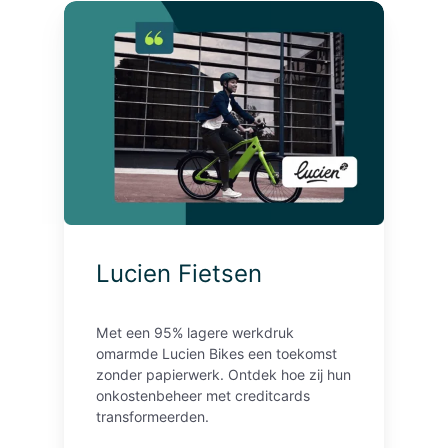
L
u
c
i
e
n
F
i
e
t
s
Lucien Fietsen
e
n
Met een 95% lagere werkdruk
omarmde Lucien Bikes een toekomst
zonder papierwerk.
Ontdek hoe zij hun
onkostenbeheer met creditcards
transformeerden.