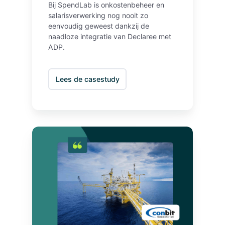
Bij SpendLab is onkostenbeheer en
salarisverwerking nog nooit zo
eenvoudig geweest dankzij de
naadloze integratie van Declaree met
ADP.
Lees de casestudy
C
o
n
b
i
t