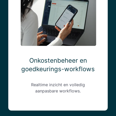
s
t
e
n
b
e
h
e
e
r
Onkostenbeheer en
e
goedkeurings-workflows
n
g
o
Realtime inzicht en volledig
e
aanpasbare workflows.
d
k
e
u