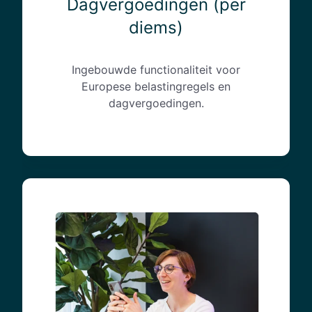
Dagvergoedingen (per
n
diems)
(
p
e
Ingebouwde functionaliteit voor
r
Europese belastingregels en
d
dagvergoedingen.
i
e
m
s
)
C
O
₂
‑
t
r
a
c