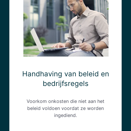
d
h
a
v
i
n
g
v
a
n
b
Handhaving van beleid en
e
bedrijfsregels
l
e
i
Voorkom onkosten die niet aan het
d
beleid voldoen voordat ze worden
e
ingediend.
n
b