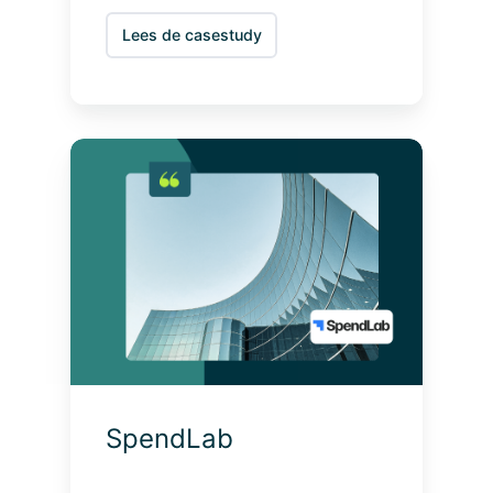
Lees de casestudy
S
p
e
n
d
L
a
b
SpendLab