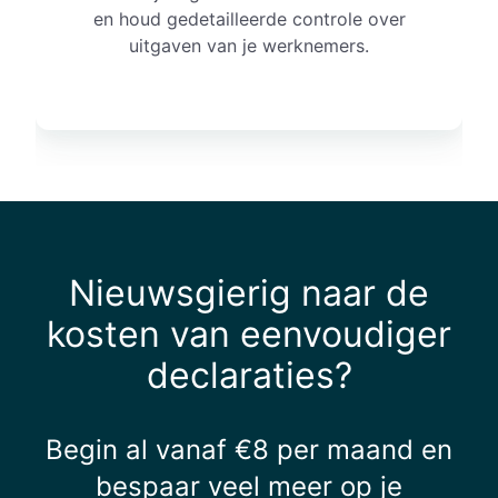
a
en houd gedetailleerde controle over
a
uitgaven van je werknemers.
r
t
e
n
Nieuwsgierig naar de
kosten van eenvoudiger
declaraties?
Begin al vanaf €8 per maand en
bespaar veel meer op je