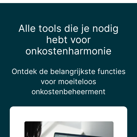
Alle tools die je nodig
hebt voor
onkostenharmonie
Ontdek de belangrijkste functies
voor moeiteloos
onkostenbeheerment
O
n
k
o