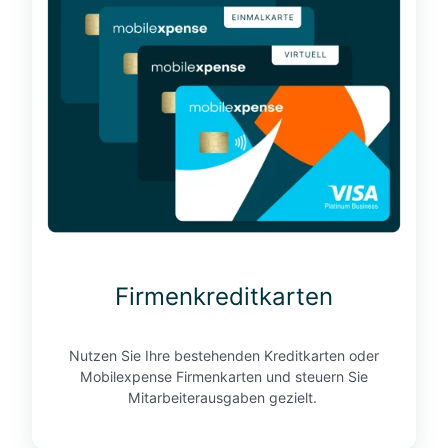
r
m
e
n
k
r
e
d
i
t
k
a
Firmenkreditkarten
r
t
e
Nutzen Sie Ihre bestehenden Kreditkarten oder
n
Mobilexpense Firmenkarten und steuern Sie
Mitarbeiterausgaben gezielt.