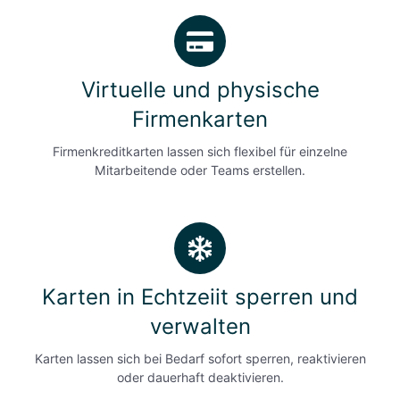
V
i
r
Virtuelle und physische
t
u
Firmenkarten
e
Firmenkreditkarten lassen sich flexibel für einzelne
l
Mitarbeitende oder Teams erstellen.
l
e
u
K
n
a
d
r
p
Karten in Echtzeiit sperren und
t
h
e
verwalten
y
n
s
Karten lassen sich bei Bedarf sofort sperren, reaktivieren
i
i
oder dauerhaft deaktivieren.
n
s