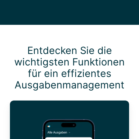
Entdecken Sie die
wichtigsten Funktionen
für ein effizientes
Ausgabenmanagement
S
p
e
s
e