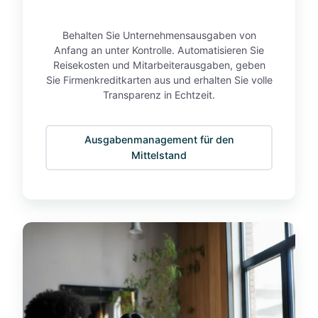
n
t
Behalten Sie Unternehmensausgaben von
e
Anfang an unter Kontrolle. Automatisieren Sie
r
Reisekosten und Mitarbeiterausgaben, geben
n
Sie Firmenkreditkarten aus und erhalten Sie volle
Transparenz in Echtzeit.
e
h
m
Ausgabenmanagement für den
e
Mittelstand
n
K
o
n
z
e
r