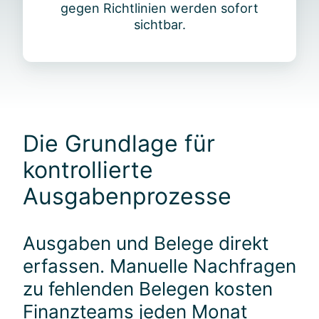
p
gegen Richtlinien werden sofort
a
sichtbar.
r
e
n
z
ü
b
Die Grundlage für
e
r
kontrollierte
j
Ausgabenprozesse
e
d
e
Ausgaben und Belege direkt
n
E
erfassen. Manuelle Nachfragen
u
zu fehlenden Belegen kosten
r
Finanzteams jeden Monat
o