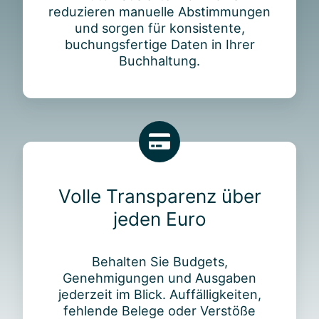
reduzieren manuelle Abstimmungen
und sorgen für konsistente,
buchungsfertige Daten in Ihrer
Buchhaltung.
V
o
l
Volle Transparenz über
l
jeden Euro
e
T
r
Behalten Sie Budgets,
a
Genehmigungen und Ausgaben
n
jederzeit im Blick. Auffälligkeiten,
s
fehlende Belege oder Verstöße