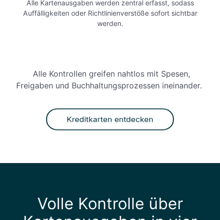
h
Alle Kartenausgaben werden zentral erfasst, sodass
e
t
r
Auffälligkeiten oder Richtlinienverstöße sofort sichtbar
n
a
werden.
ä
i
n
n
n
f
k
E
r
e
c
a
n
Alle Kontrollen greifen nahtlos mit Spesen,
h
g
Freigaben und Buchhaltungsprozessen ineinander.
t
e
z
n
e
i
t
ü
b
e
r
w
Volle Kontrolle über
a
c