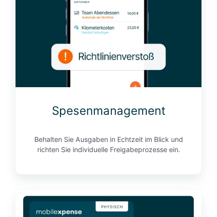
n
m
a
n
a
g
e
m
e
Spesenmanagement
n
t
Behalten Sie Ausgaben in Echtzeit im Blick und
richten Sie individuelle Freigabeprozesse ein.
F
i