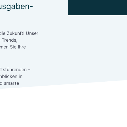
Ausgaben-
ie Zukunft! Unser
e Trends,
nen Sie Ihre
ftsführenden –
nblicken in
nd smarte