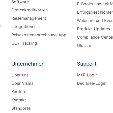
Software
E-Books und Leitf
Firmenkreditkarten
Erfolgsgeschichte
Reisemanagement
Webinare und Even
n
Integrationen
Produkt-Updates
Reisekostenabrechnung-App
Compliance Cente
CO₂-Tracking
Glossar
Unternehmen
Support
Über uns
MXP-Login
Über Visma
Declaree-Login
Karriere
Kontakt
Standorte