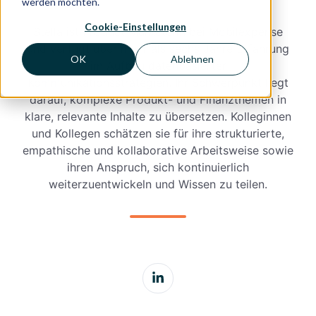
werden möchten.
Cookie-Einstellungen
Stella ist Product Marketerin bei Mobilexpense
und verfügt über mehr als sechs Jahre Erfahrung
OK
Ablehnen
im Aufbau datenbasierter
Kommunikationsstrategien. Ihr Schwerpunkt liegt
darauf, komplexe Produkt- und Finanzthemen in
klare, relevante Inhalte zu übersetzen. Kolleginnen
und Kollegen schätzen sie für ihre strukturierte,
empathische und kollaborative Arbeitsweise sowie
ihren Anspruch, sich kontinuierlich
weiterzuentwickeln und Wissen zu teilen.