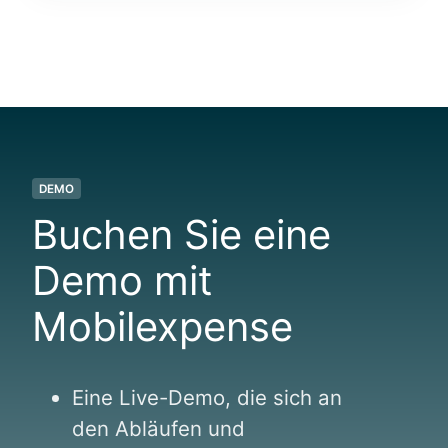
:
e
G
h
o
e
B
n
D
:
-
G
k
r
o
u
n
DEMO
n
f
d
Buchen Sie eine
o
w
r
i
Demo mit
m
s
&
s
Mobilexpense
a
e
u
n
t
z
o
u
Eine Live-Demo, die sich an
m
m
den Abläufen und
a
T