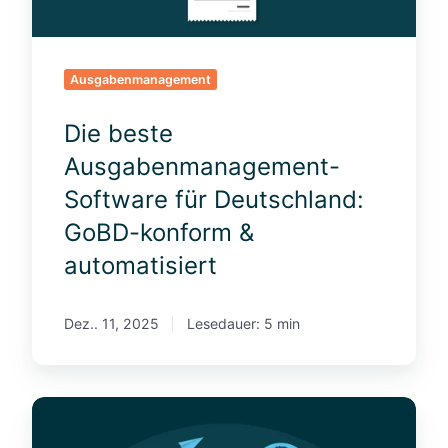
A
u
s
g
Ausgabenmanagement
a
b
Die beste
e
n
Ausgabenmanagement-
m
Software für Deutschland:
a
n
GoBD-konform &
a
automatisiert
g
e
m
Dez.. 11, 2025
Lesedauer: 5 min
e
n
t
-
A
S
u