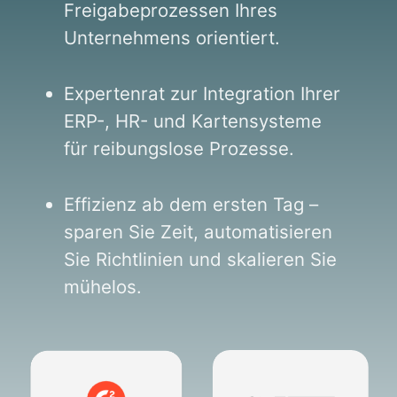
t
Freigabeprozessen Ihres
h
i
e
Unternehmens orientiert.
s
m
i
a
e
Expertenrat zur Integration Ihrer
r
ERP-, HR- und Kartensysteme
t
für reibungslose Prozesse.
Effizienz ab dem ersten Tag –
sparen Sie Zeit, automatisieren
Sie Richtlinien und skalieren Sie
mühelos.