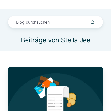
Beiträge von Stella Jee
D
i
e
b
e
s
t
e