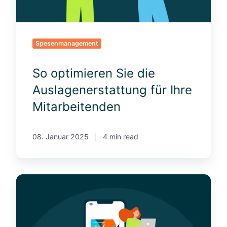
i
e
r
e
Spesenmanagement
n
S
So optimieren Sie die
i
e
Auslagenerstattung für Ihre
d
Mitarbeitenden
i
e
A
08. Januar 2025
4 min read
u
s
l
F
a
i
g
r
e
m
n