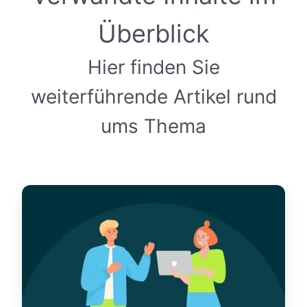
Überblick
Hier finden Sie
weiterführende Artikel rund
ums Thema
S
o
o
p
t
i
m