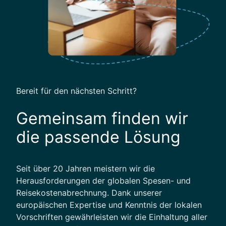
i
h
g
l
i
a
t
n
a
d
l
u
e
n
L
d
Bereit für den nächsten Schritt?
ö
d
s
a
Gemeinsam finden wir
u
s
die passende Lösung
n
A
g
u
e
s
Seit über 20 Jahren meistern wir die
n
l
Herausforderungen der globalen Spesen- und
a
Reisekostenabrechnung. Dank unserer
n
europäischen Expertise und Kenntnis der lokalen
d
Vorschriften gewährleisten wir die Einhaltung aller