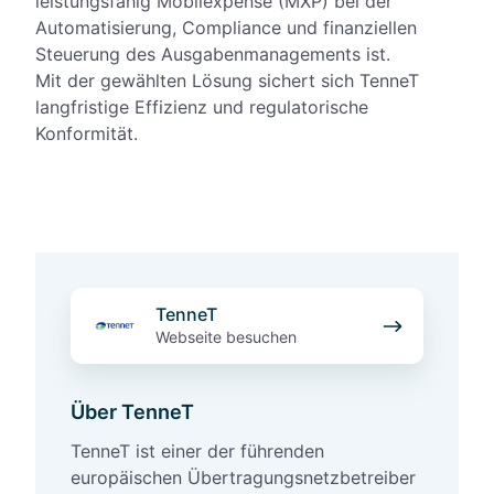
leistungsfähig Mobilexpense (MXP) bei der
Automatisierung, Compliance und finanziellen
Steuerung des Ausgabenmanagements ist.
Mit der gewählten Lösung sichert sich TenneT
langfristige Effizienz und regulatorische
Konformität.
T
TenneT
e
Webseite besuchen
n
n
e
Über TenneT
T
TenneT ist einer der führenden
europäischen Übertragungsnetzbetreiber