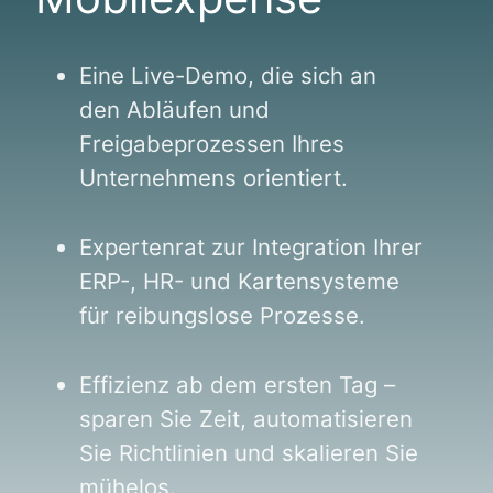
Eine Live-Demo, die sich an
den Abläufen und
Freigabeprozessen Ihres
Unternehmens orientiert.
Expertenrat zur Integration Ihrer
ERP-, HR- und Kartensysteme
für reibungslose Prozesse.
Effizienz ab dem ersten Tag –
sparen Sie Zeit, automatisieren
Sie Richtlinien und skalieren Sie
mühelos.