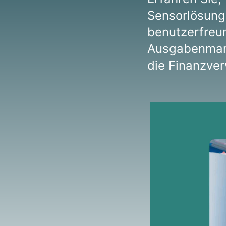
Sensorlösunge
benutzerfreun
Ausgabenmana
die Finanzver