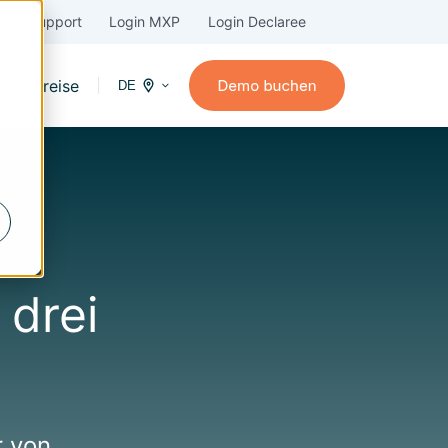
Support
Login MXP
Login Declaree
n
Preise
DE
drei
r von