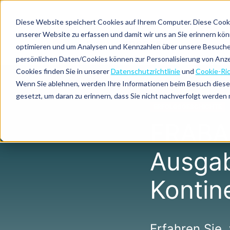
Ressourcen
Pulse:
Firmenkreditkarten
Lösungen
Unser
Integrationen
Diese Website speichert Cookies auf Ihrem Computer. Diese Cooki
Ausgabentransparenz
europäischer
Demovideo
Newsletter
Erfolgsgeschichten
unserer Website zu erfassen und damit wir uns an Sie erinnern kö
Fokus
CO₂-
Marktplatz
optimieren und um Analysen und Kennzahlen über unsere Besucher 
Nach
Nach
Nach
Reisemanagement
Tracking
ROI-
Webinare
Compliance
Preise
persönlichen Daten/Cookies können zur Personalisierung von Anz
Unternehmensgröße
Region
Produkt
Automatisiertes
Rechner
und
Center
Über uns
Cookies finden Sie in unserer
Datenschutzrichtlinie
und
Cookie-Ric
Ausgabenmanagement
Events
Kilometererfassung
Einhaltung
Wenn Sie ablehnen, werden Ihre Informationen beim Besuch dieser 
der
Mittelständische Unternehmen
Europa
Declaree
Blog
Leitfäden
gesetzt, um daran zu erinnern, dass Sie nicht nachverfolgt werden
Ausgabenrichtlinie
Rechtskonforme
Produkt-
&
Verpflegungsmehraufwand
ERFOLGSGESCHICHTE
Spesenabrechnung
Updates
E-
(Tagespauschalen)
Konzerne
Global
MXP
Books
FRABA 
Ausgab
Kontin
Erfahren Sie,