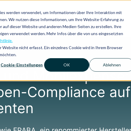
es werden verwendet, um Informationen über Ihre Interaktion mit
nnen. Wir nutzen diese Informationen, um Ihre Website-Erfahrung zu
Plattform
Lösungen
Vorteile
Ressource
auf dieser Website und anderen Medien-Seiten zu erstellen. Ihre
eigen verwendet werden. Mehr Infos über die von uns eingesetzten
htlinie.
Website nicht erfasst. Ein einzelnes Cookie wird in Ihrem Browser
 möchten.
Cookie-Einstellungen
OK
Ablehnen
und Mobilexpense:
en-Compliance auf 
enten
 wie FRABA, ein renommierter Herstelle