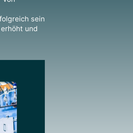
olgreich sein
 erhöht und