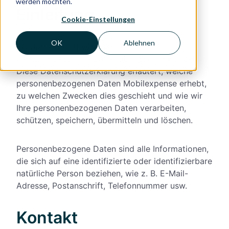
werden möchten.
Einleitung
Cookie-Einstellungen
OK
Ablehnen
Bei der Nutzung von MXP werden
personenbezogene Daten über Sie verarbeitet.
Diese Datenschutzerklärung erläutert, welche
personenbezogenen Daten Mobilexpense erhebt,
zu welchen Zwecken dies geschieht und wie wir
Ihre personenbezogenen Daten verarbeiten,
schützen, speichern, übermitteln und löschen.
Personenbezogene Daten sind alle Informationen,
die sich auf eine identifizierte oder identifizierbare
natürliche Person beziehen, wie z. B. E-Mail-
Adresse, Postanschrift, Telefonnummer usw.
Kontakt