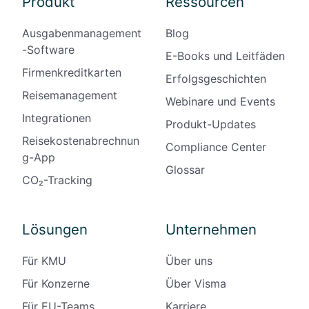
Produkt
Ressourcen
Ausgabenmanagement
Blog
-Software
E-Books und Leitfäden
Firmenkreditkarten
Erfolgsgeschichten
Reisemanagement
Webinare und Events
Integrationen
Produkt-Updates
Reisekostenabrechnun
Compliance Center
g-App
Glossar
CO₂-Tracking
Lösungen
Unternehmen
Für KMU
Über uns
Für Konzerne
Über Visma
Für EU-Teams
Karriere