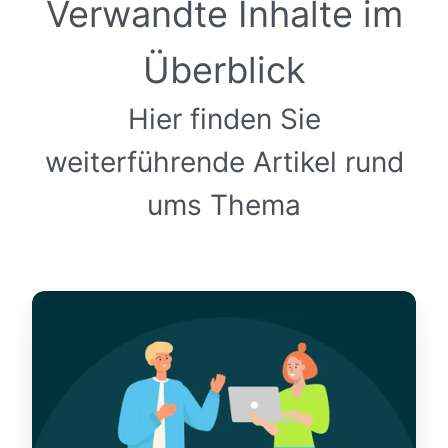
Verwandte Inhalte im
Überblick
Hier finden Sie
weiterführende Artikel rund
ums Thema
S
o
o
p
t
i
m