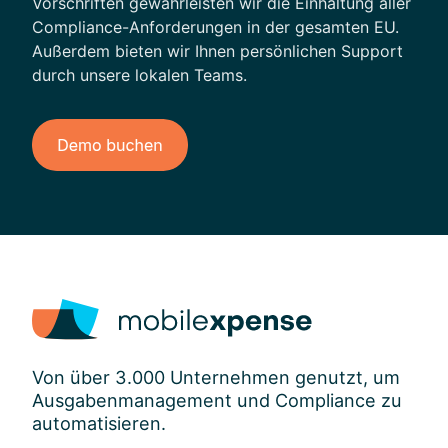
Vorschriften gewährleisten wir die Einhaltung aller
u
Compliance-Anforderungen in der gesamten EU.
n
Außerdem bieten wir Ihnen persönlichen Support
d
durch unsere lokalen Teams.
d
i
g
i
t
a
l
e
L
ö
s
u
n
Von über 3.000 Unternehmen genutzt, um
g
Ausgabenmanagement und Compliance zu
e
automatisieren.
n