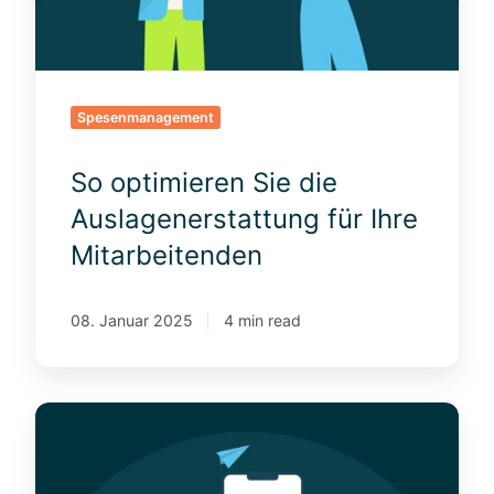
i
e
r
e
Spesenmanagement
n
S
So optimieren Sie die
i
e
Auslagenerstattung für Ihre
d
Mitarbeitenden
i
e
A
08. Januar 2025
4 min read
u
s
l
S
a
p
g
e
e