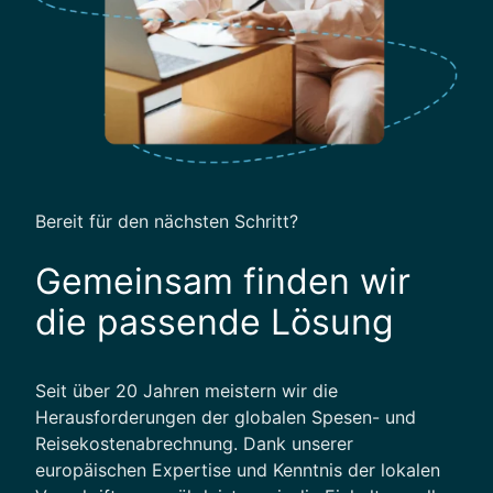
o
r
t
e
i
l
e
,
Bereit für den nächsten Schritt?
F
u
Gemeinsam finden wir
n
die passende Lösung
k
t
i
Seit über 20 Jahren meistern wir die
o
Herausforderungen der globalen Spesen- und
n
Reisekostenabrechnung. Dank unserer
e
europäischen Expertise und Kenntnis der lokalen
n