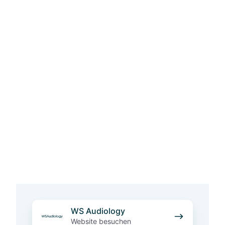
W
WS Audiology
S
Website besuchen