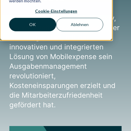
werden möchten.
Cookie-Einstellungen
Erfahren Sie, wie WS Audiology,
OK
Ablehnen
ein weltweit führender Hersteller
von Hörgeräten, mit der
innovativen und integrierten
Lösung von Mobilexpense sein
Ausgabenmanagement
revolutioniert,
Kosteneinsparungen erzielt und
die Mitarbeiterzufriedenheit
gefördert hat.