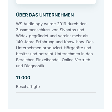
A
u
ÜBER DAS UNTERNEHMEN
d
i
WS Audiology wurde 2019 durch den
o
Zusammenschluss von Sivantos und
l
Widex gegründet und vereint mehr als
o
140 Jahre Erfahrung und Know-how. Das
g
Unternehmen produziert Hörgeräte und
y
besitzt und betreibt Unternehmen in den
Bereichen Einzelhandel, Online-Vertrieb
und Diagnostik.
11.000
Beschäftigte