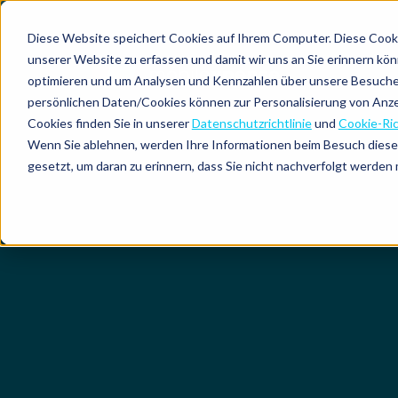
Ressourcen
Pulse:
Firmenkreditkarten
Lösungen
Unser
Integrationen
Diese Website speichert Cookies auf Ihrem Computer. Diese Cooki
Ausgabentransparenz
europäischer
Demovideo
Newsletter
Erfolgsgeschichten
unserer Website zu erfassen und damit wir uns an Sie erinnern kö
Fokus
CO₂-
Marktplatz
optimieren und um Analysen und Kennzahlen über unsere Besucher 
Nach
Nach
Nach
Reisemanagement
Tracking
ROI-
Webinare
Compliance
Preise
persönlichen Daten/Cookies können zur Personalisierung von Anz
Unternehmensgröße
Region
Produkt
Automatisiertes
Rechner
und
Center
Über uns
Cookies finden Sie in unserer
Datenschutzrichtlinie
und
Cookie-Ric
Ausgabenmanagement
Events
Kilometererfassung
Einhaltung
Wenn Sie ablehnen, werden Ihre Informationen beim Besuch dieser 
der
Mittelständische Unternehmen
Europa
Declaree
Blog
Leitfäden
gesetzt, um daran zu erinnern, dass Sie nicht nachverfolgt werden
Ausgabenrichtlinie
Rechtskonforme
Produkt-
&
Verpflegungsmehraufwand
Spesenabrechnung
Updates
E-
(Tagespauschalen)
Konzerne
Global
MXP
Books