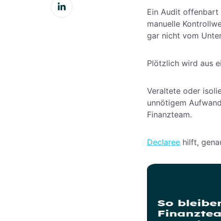
Auf
teilen
Ein Audit offenbart
LinkedIn
manuelle Kontrollwe
teilen
gar nicht vom Unte
Plötzlich wird aus 
Veraltete oder isol
unnötigem Aufwand f
Finanzteam.
Declaree
hilft, gena