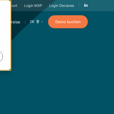
Support
Login MXP
Login Declaree
n
Preise
DE