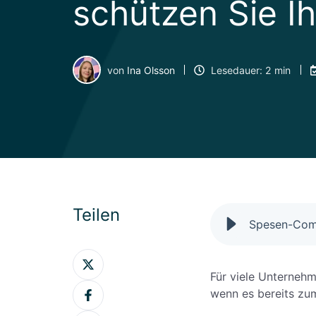
schützen Sie I
von
Ina Olsson
Lesedauer: 2 min
Teilen
Auf
Twitter
Für viele Unternehm
Auf
teilen
wenn es bereits zu
Facebook