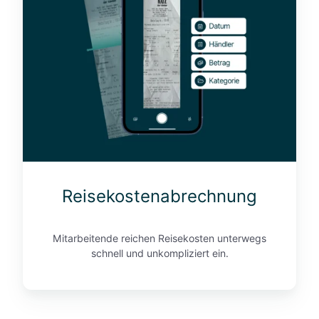
s
e
k
o
s
t
e
n
a
b
r
Reisekostenabrechnung
e
c
h
Mitarbeitende reichen Reisekosten unterwegs
n
schnell und unkompliziert ein.
u
n
g