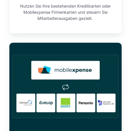
e
Nutzen Sie Ihre bestehenden Kreditkarten oder
n
Mobilexpense Firmenkarten und steuern Sie
Mitarbeiterausgaben gezielt.
I
n
t
e
g
r
a
t
i
o
n
e
n