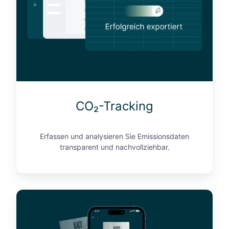
a
c
k
i
n
g
CO₂-Tracking
Erfassen und analysieren Sie Emissionsdaten
transparent und nachvollziehbar.
R
e
i