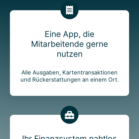
E
i
n
Eine App, die
e
Mitarbeitende gerne
A
p
nutzen
p
,
Alle Ausgaben, Kartentransaktionen
d
und Rückerstattungen an einem Ort.
i
e
M
i
t
a
I
r
h
b
r
Ihr Finanzsystem nahtlos