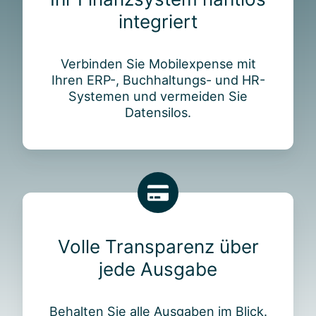
e
F
integriert
i
i
t
n
e
a
Verbinden Sie Mobilexpense mit
n
n
Ihren ERP-, Buchhaltungs- und HR-
d
z
Systemen und vermeiden Sie
e
s
Datensilos.
g
y
e
s
r
t
n
e
e
m
V
n
n
o
u
a
l
t
h
Volle Transparenz über
l
z
t
jede Ausgabe
e
e
l
T
n
o
r
s
Behalten Sie alle Ausgaben im Blick.