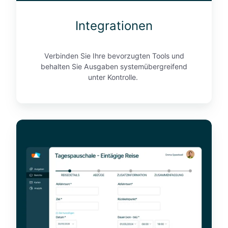
Integrationen
Verbinden Sie Ihre bevorzugten Tools und
behalten Sie Ausgaben systemübergreifend
unter Kontrolle.
V
e
r
p
f
l
e
g
u