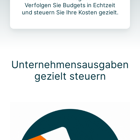
a
i
Verfolgen Sie Budgets in Echtzeit
n
n
und steuern Sie Ihre Kosten gezielt.
s
t
p
e
a
g
r
r
e
i
n
e
z
Unternehmensausgaben
r
ü
t
gezielt steuern
b
e
r
j
e
d
e
A
u