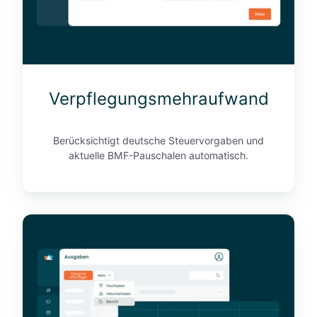
n
g
s
m
e
Verpflegungsmehraufwand
h
r
a
Berücksichtigt deutsche Steuervorgaben und
u
aktuelle BMF-Pauschalen automatisch.
f
w
a
n
C
d
O
₂
-
T
r