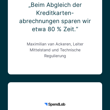
g
„Beim Abgleich der
l
Kreditkarten-
e
abrechnungen sparen wir
i
c
etwa 80 % Zeit.“
h
d
e
Maximilian van Ackeren, Leiter
r
Mittelstand und Technische
K
Regulierung
r
e
d
i
t
„
k
I
a
c
r
h
t
i