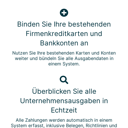
M
o
B
b
i
Binden Sie Ihre bestehenden
i
n
Firmenkreditkarten und
l
d
e
e
Bankkonten an
x
n
Nutzen Sie Ihre bestehenden Karten und Konten
p
S
weiter und bündeln Sie alle Ausgabendaten in
e
i
einem System.
n
e
s
I
Ü
e
h
b
-
r
Überblicken Sie alle
e
F
e
Unternehmensausgaben in
r
i
b
b
r
e
Echtzeit
l
m
s
Alle Zahlungen werden automatisch in einem
i
e
t
System erfasst, inklusive Belegen, Richtlinien und
c