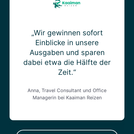
r
e
v
g
n
e
e
–
r
w
f
s
i
„Wir gewinnen sofort
r
t
n
ü
e
Einblicke in unsere
n
h
h
Ausgaben und sparen
e
e
e
n
r
dabei etwa die Hälfte der
n
s
h
.
Zeit.“
o
a
S
f
t
i
o
d
e
Anna, Travel Consultant und Office
r
a
i
Managerin bei Kaaiman Reizen
t
s
s
E
S
t
i
t
w
n
u
i
b
n
r