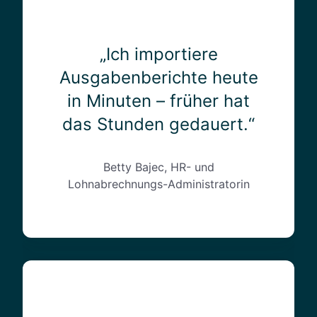
e
m
n
p
-
o
„Ich importiere
a
r
Ausgabenberichte heute
b
t
in Minuten – früher hat
r
i
e
e
das Stunden gedauert.“
c
r
h
e
n
A
Betty Bajec, HR- und
u
u
Lohnabrechnungs-Administratorin
n
s
g
g
e
a
n
b
s
e
„
p
n
D
a
b
i