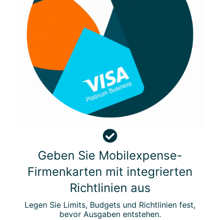
s
g
a
b
e
G
e
Geben Sie Mobilexpense-
b
Firmenkarten mit integrierten
e
n
Richtlinien aus
S
Legen Sie Limits, Budgets und Richtlinien fest,
i
bevor Ausgaben entstehen.
e