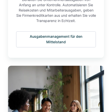
w
e
Anfang an unter Kontrolle. Automatisieren Sie
a
r
Reisekosten und Mitarbeiterausgaben, geben
d
n
Sie Firmenkreditkarten aus und erhalten Sie volle
i
Transparenz in Echtzeit.
e
e
h
H
m
Ausgabenmanagement für den
ä
e
Mittelstand
l
n
f
t
e
d
K
e
o
r
n
Z
z
e
e
i
r
t
n
.
e