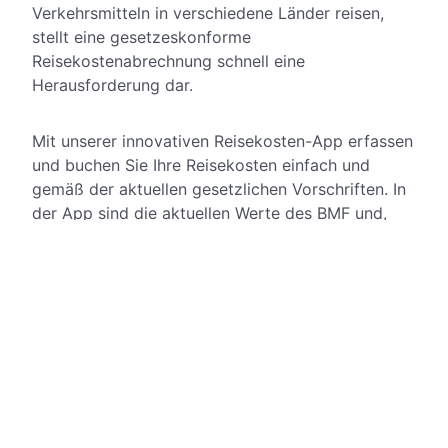
Verkehrsmitteln in verschiedene Länder reisen,
stellt eine gesetzeskonforme
Reisekostenabrechnung schnell eine
Herausforderung dar.
Mit unserer innovativen Reisekosten-App erfassen
und buchen Sie Ihre Reisekosten einfach und
gemäß der aktuellen gesetzlichen Vorschriften. In
der App sind die aktuellen Werte des BMF und,
nach einmaliger Erfassung, die Stammdaten Ihres
Reisenden gespeichert.
Geben Sie nur noch die Daten der jeweiligen
Dienstreise (Reisedauer, Reiseziel, benutztes
Verkehrsmittel usw.) ein, die Berechnung und
Buchung übernimmt die App. Reduzieren Sie mit
der App Zeit- und Verwaltungsaufwand und
erledigen Sie Ihre Reisekostenverwaltung mit