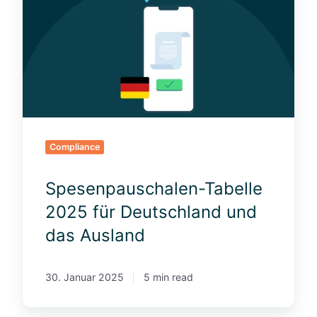
e
s
e
n
p
a
u
s
c
Compliance
h
a
Spesenpauschalen-Tabelle
l
e
2025 für Deutschland und
n
das Ausland
-
T
a
30. Januar 2025
5 min read
b
e