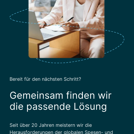
n
g
u
e
n
m
d
e
d
n
i
t
g
i
t
a
l
Bereit für den nächsten Schritt?
e
L
Gemeinsam finden wir
ö
s
die passende Lösung
u
n
g
Seit über 20 Jahren meistern wir die
e
Herausforderungen der globalen Spesen- und